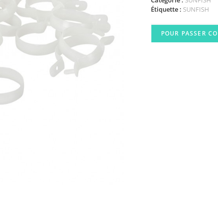
Catégorie :
SUNFISH
Étiquette :
SUNFISH
POUR PASSER C