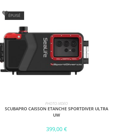
ÉPUISÉ
LIRE LA SUITE
PHOTO-VIDEO
SCUBAPRO CAISSON ETANCHE SPORTDIVER ULTRA
UW
399,00
€