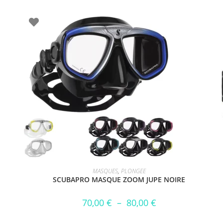
CHOIX DES OPTIONS
MASQUES
,
PLONGEE
SCUBAPRO MASQUE ZOOM JUPE NOIRE
70,00
€
–
80,00
€