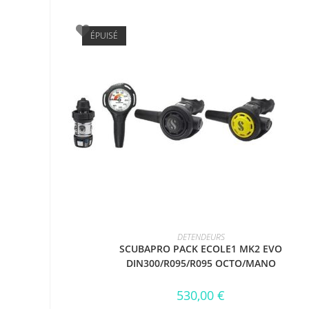
ÉPUISÉ
LIRE LA SUITE
DETENDEURS
SCUBAPRO PACK ECOLE1 MK2 EVO
DIN300/R095/R095 OCTO/MANO
530,00
€